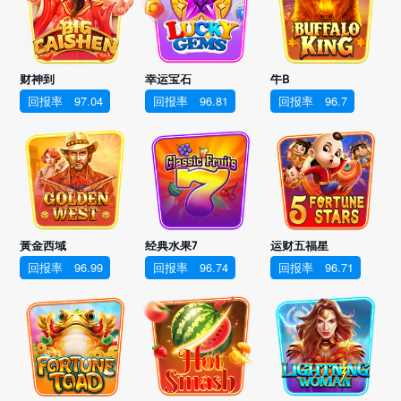
财神到
幸运宝石
牛B
回报率
97.04
回报率
96.81
回报率
96.7
黃金西域
经典水果7
运财五福星
回报率
96.99
回报率
96.74
回报率
96.71