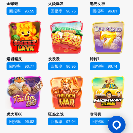
金蟾蛙
火焱爆发
电光女神
回报率
96.55
回报率
96.75
回报率
96.81
熔岩精灵
发发发
转转7
回报率
96.77
回报率
96.95
回报率
96.74
虎大哥88
狂热之战
老司机
回报率
96.82
回报率
97.04
回报率
96.83