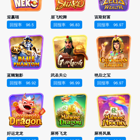
迎赢喵
眉飞蛇舞
宙斯财富
回报率
96.5
回报率
96.83
回报率
96.97
蓝幽魅影
武圣关公
艳后之宝
回报率
96.92
回报率
96.99
回报率
96.97
好运龙龙
麻将飞龙
麻将凤凰