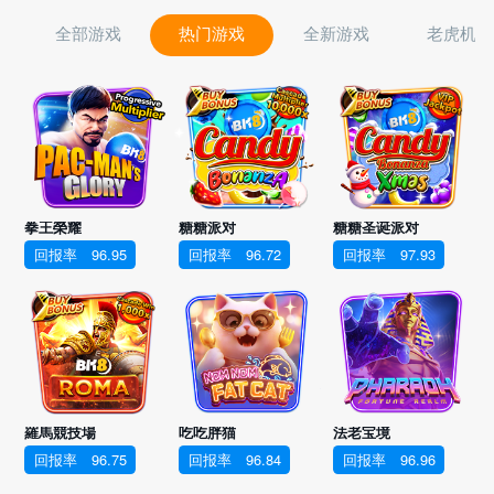
全部游戏
热门游戏
全新游戏
老虎机
拳王榮耀
糖糖派对
糖糖圣诞派对
回报率
96.95
回报率
96.72
回报率
97.93
羅馬競技場
吃吃胖猫
法老宝境
回报率
96.75
回报率
96.84
回报率
96.96