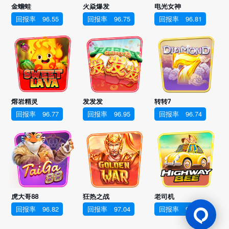
金蟾蛙
火焱爆发
电光女神
回报率
96.55
回报率
96.75
回报率
96.81
熔岩精灵
发发发
转转7
回报率
96.77
回报率
96.95
回报率
96.74
虎大哥88
狂热之战
老司机
回报率
96.82
回报率
97.04
回报率
96.83