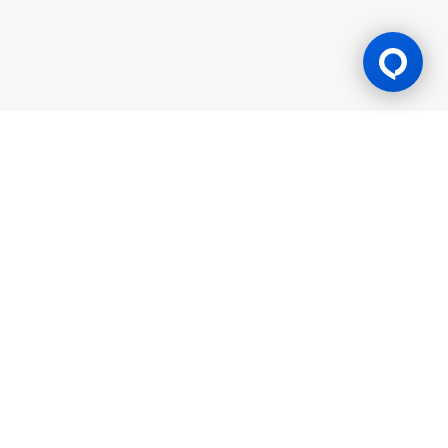
游戏许可证
BK8 由 Mettlemind Tech Ltd.（注册号：15779）运营，注册地址
位于科摩罗联盟安茹安自治岛穆察穆都市Hamchako区。BK8持有
科摩罗联盟安茹安自治岛政府颁发的合法牌照（许可证号：ALSI-
202504032-FI2），并受其监管。BK8已通过全部监管合规审查，
获得法律授权可开展一切机会游戏与投注活动。