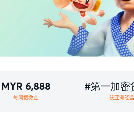
MYR 6,888
#第一加密
每周援救金
获亚洲经