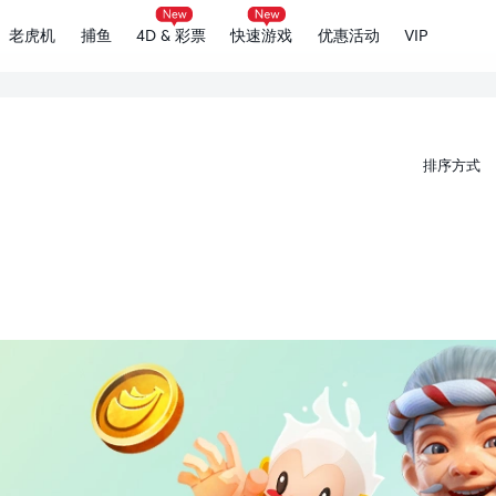
老虎机
捕鱼
4D & 彩票
快速游戏
优惠活动
VIP
排序方式