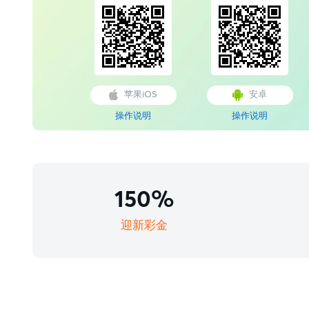
苹果iOS
安卓
操作说明
操作说明
150%
迎新彩金