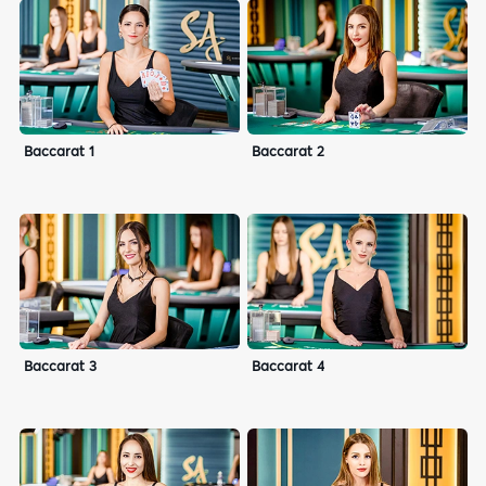
Baccarat 1
Baccarat 2
Baccarat 3
Baccarat 4