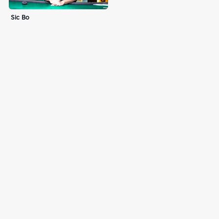
Sic Bo