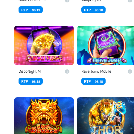
RTP
96.19
RTP
96.18
DiscoNight M
Rave Jump Mobile
RTP
96.18
RTP
96.18