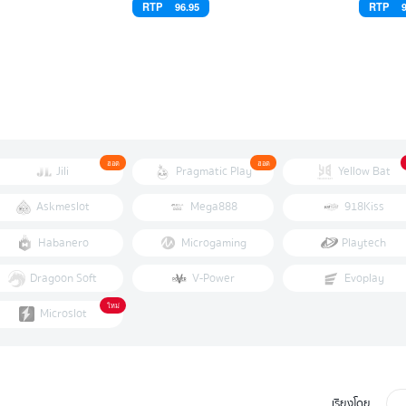
RTP
96.95
RTP
ฮอต
ฮอต
Jili
Pragmatic Play
Yellow Bat
Askmeslot
Mega888
918Kiss
Habanero
Microgaming
Playtech
Dragoon Soft
V-Power
Evoplay
ใหม่
Microslot
เรียงโดย