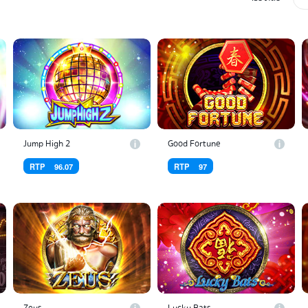
Jump High 2
Good Fortune
RTP
96.07
RTP
97
Zeus
Lucky Bats