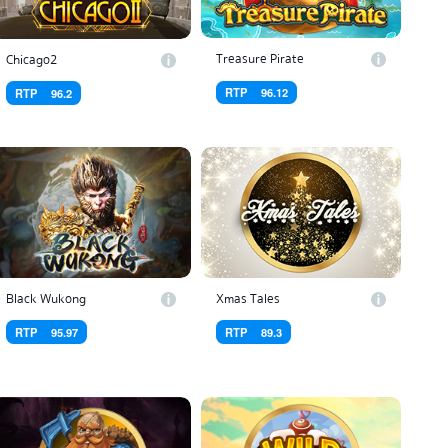
Treasure Pirate
Chicago2
RTP
96.12
RTP
96.2
Black Wukong
Xmas Tales
RTP
95.97
RTP
89.3