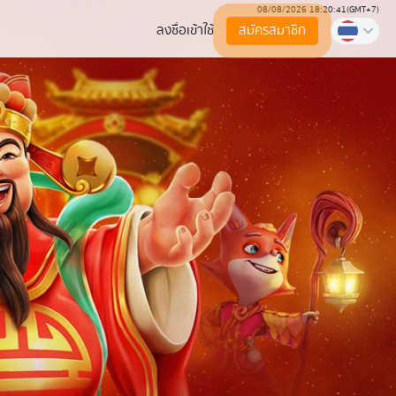
08/08/2026 18:20:44
(
GMT+7
)
ลงชื่อเข้าใช้
สมัครสมาชิก