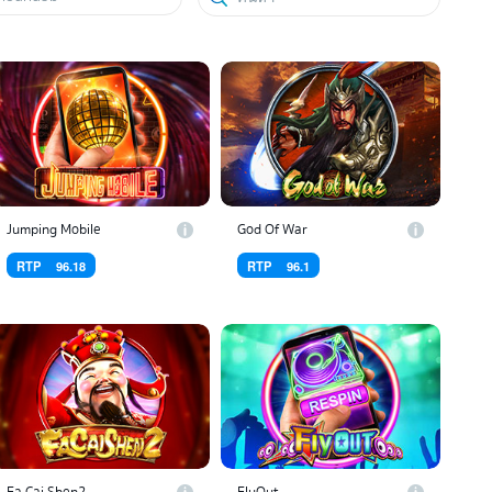
Jumping Mobile
God Of War
RTP
96.18
RTP
96.1
Fa Cai Shen2
FlyOut