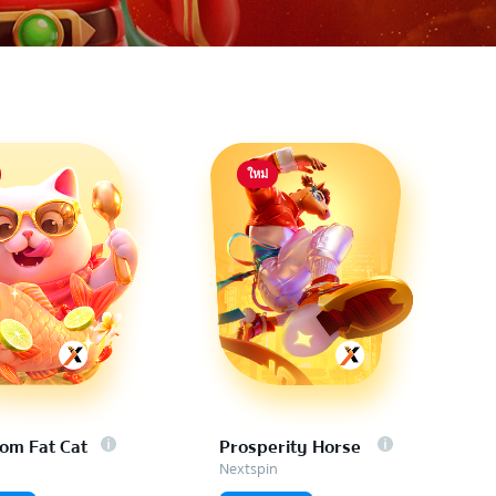
ใหม่
om Fat Cat
Prosperity Horse
n
Nextspin