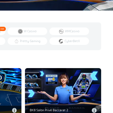
ฮอต
g
W Casino
WMCasino
Pretty Gaming
CyberBetX
BK8 Salon Privé Baccarat 2