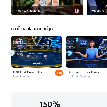
SA Gaming / Baccarat
*a*b*
American Roulette
Immersive 
EBET / Baccarat
c***u
AE Casino / Baccarat
*u**2
คาสิโนออนไลน์สดที่ดีที่สุด
SA Gaming / Dragon Tiger
*a*l*t
Dream Gaming E8 /Baccarat
a*r*a
EBET / Baccarat
z*aa*
AE Casino / Baccarat
**r*c*
BK8 Salon Privé Baccarat 2
BK8 Baccarat 1
ฮอต
ฮอต
Evolution Gaming
PPLiveCasino
Dream Gaming E8 /Baccarat
***r*f
Dream Gaming E8 /Baccarat
b*u*i*
150%
Evolution Gaming / Baccarat
*i***