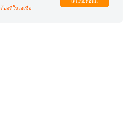
เล่นเลยตอนนี้
ต้องที่ในเอเชีย