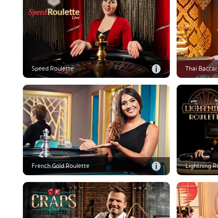
AE Casino / Baccarat
s*l*h*
SA Gaming / Dragon Tiger
*h*8*
Allbet / Baccarat
w*n**
Speed Roulette
Thai Baccar
Allbet / Baccarat
***r*
EBET / Baccarat
j*f*l*
SA Gaming / Dragon Tiger
***a*
Evolution Gaming / Baccarat
k***o
French Gold Roulette
Lightning R
Allbet / Baccarat
t*n*a
Evolution Gaming / Roulette
*g**a