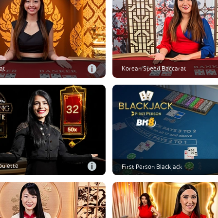
674,112.00
a*i**8
5,529,344.00
4*
3,666,462.00
*1*
at
Korean Speed Baccarat
7,482,436.00
*o*a*s*
7,384,603.00
e*7
9,234,705.00
*e*z*0*
7,945,746.00
**l*s
oulette
First Person Blackjack
6,471,582.00
*o*
9,459,185.00
*i*8