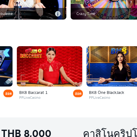
195,087.00
*o
Roulette
Crazy Time
3,740,327.00
*t**r
8,517,985.00
*2*r
529,063.00
*
7,638,306.00
*a*4
496,831.00
op
1,593,184.00
*l*i**1
BK8 One BlackJack
BK8 Roulette
ฮอต
ฮอต
PPLiveCasino
PPLiveCasino
8,404,646.00
*i**z
3,575,027.00
t*
THB 8,000
คาสิโนคริปโ
4,996,809.00
o*g