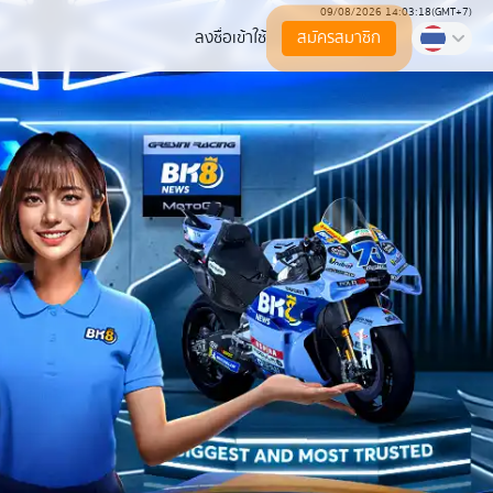
09/08/2026 14:03:20
(
GMT+7
)
ลงชื่อเข้าใช้
สมัครสมาชิก