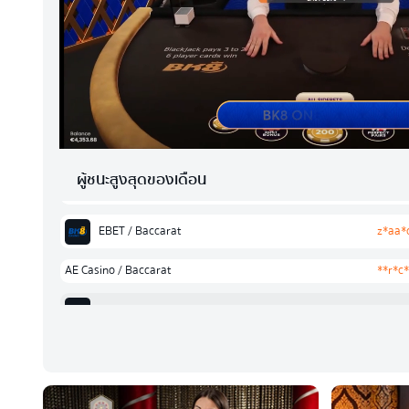
EBET / Baccarat
c***u
AE Casino / Baccarat
*u**2
SA Gaming / Dragon Tiger
*a*l*t
Dream Gaming E8 /Baccarat
a*r*a
ผู้ชนะสูงสุดของเดือน
EBET / Baccarat
z*aa*
AE Casino / Baccarat
**r*c*
Dream Gaming E8 /Baccarat
***r*f
Dream Gaming E8 /Baccarat
b*u*i*
Evolution Gaming / Baccarat
*i***
Evolution Gaming / Roulette
i***o*