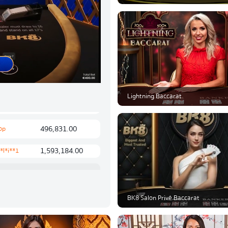
3,740,327.00
*t**r
8,517,985.00
*2*r
529,063.00
*
7,638,306.00
*a*4
Lightning Baccarat
496,831.00
op
1,593,184.00
*l*i**1
8,404,646.00
*i**z
3,575,027.00
t*
BK8 Salon Privé Baccarat
4,996,809.00
o*g
5,542,525.00
i*i*