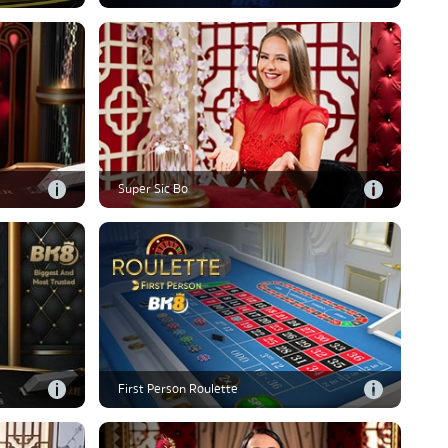
Super Sic Bo
First Person Roulette