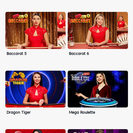
Baccarat 5
Baccarat 6
Dragon Tiger
Mega Roulette