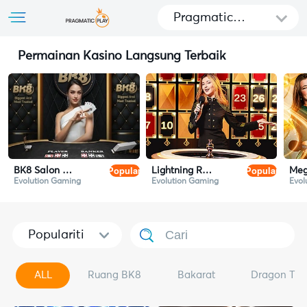
Pragmatic
Play
Permainan Kasino Langsung Terbaik
Popular
Popular
BK8 Salon Prive Baccarat
Lightning Roulette
Meg
Evolution Gaming
Evolution Gaming
Evol
Populariti
ALL
Ruang BK8
Bakarat
Dragon Tig