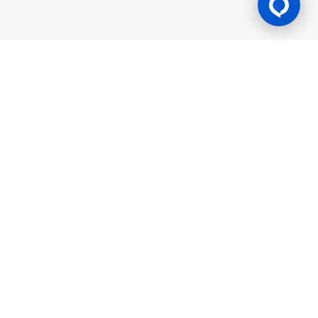
Lesen Permainan
BK8 diuruskan oleh Mettlemind Tech Ltd., nombor pendaftaran:
15779, dengan alamat berdaftar di Hamchako, Mutsamudu,
Pulau Autonomi Anjouan, Kesatuan Comoros. BK8 berlesen dan
dikawal selia oleh Kerajaan Pulau Autonomi Anjouan, Kesatuan
Comoros dan beroperasi dengan Lesen No.: ALSI-202504032-
FI2. BK8 telah mematuhi semua keperluan peraturan dan
dibenarkan secara sah untuk mengendalikan operasi permainan
bagi segala jenis permainan nasib dan pertaruhan.