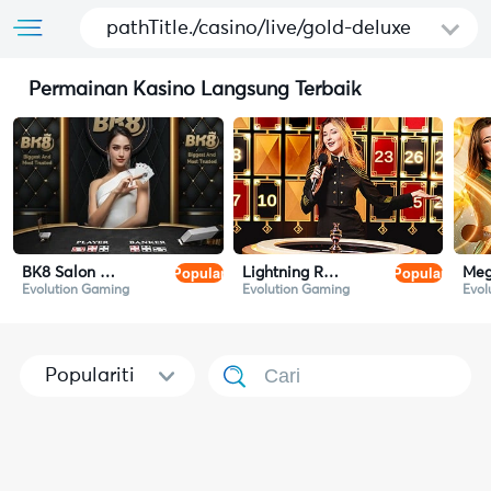
pathTitle./casino/live/gold-deluxe
Permainan Kasino Langsung Terbaik
Popular
Popular
BK8 Salon Prive Baccarat
Lightning Roulette
Meg
Evolution Gaming
Evolution Gaming
Evol
Populariti