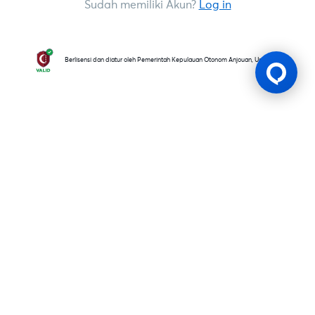
Sudah memiliki Akun?
Log in
Berlisensi dan diatur oleh Pemerintah Kepulauan Otonom Anjouan, Uni Komoro
Lesen Permainan
BK8 dioperasikan oleh Mettlemind Tech Ltd., dengan nomor
registrasi: 15779, dan alamat terdaftar di Hamchako,
Mutsamudu, Pulau Otonom Anjouan, Uni Komoro. BK8
berlisensi dan teregulasi oleh Pemerintah Pulau Otonom