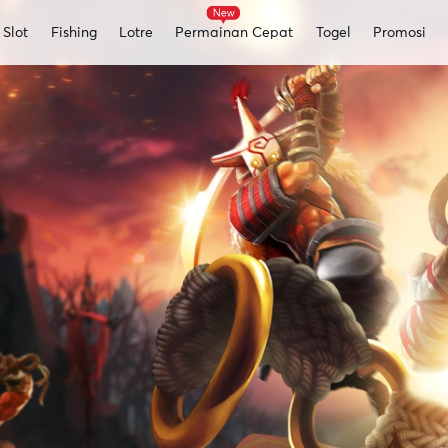
Slot
Fishing
Lotre
Permainan Cepat
Togel
Promosi