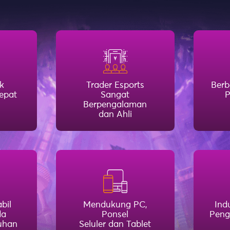
k
Trader Esports
Berb
epat
Sangat
P
Berpengalaman
dan Ahli
bil
Mendukung PC,
Ind
da
Ponsel
Peng
uhan
Seluler dan Tablet