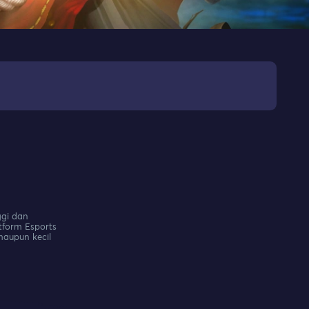
ggi dan
form Esports
maupun kecil