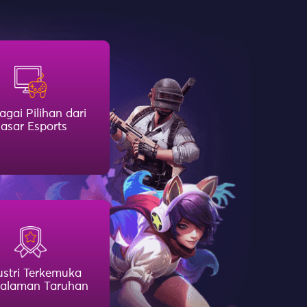
agai Pilihan dari
asar Esports
ustri Terkemuka
alaman Taruhan