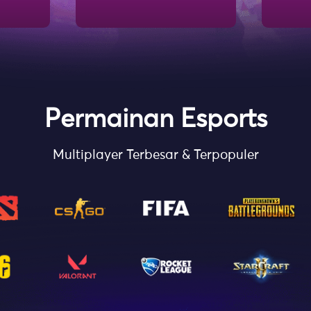
Permainan Esports
Multiplayer Terbesar & Terpopuler