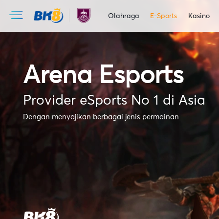
Olahraga
E-Sports
Kasino
Arena Esports
Provider eSports No 1 di Asia
Dengan menyajikan berbagai jenis permainan